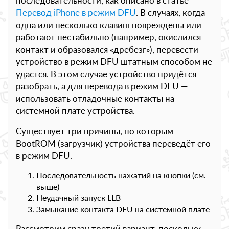
последовательности, как описано в статье
Перевод iPhone в режим DFU
. В случаях, когда
одна или несколько клавиш повреждены или
работают нестабильно (например, окислился
контакт и образовался «дребезг»), перевести
устройство в режим DFU штатным способом не
удастся. В этом случае устройство придётся
разобрать, а для перевода в режим DFU —
использовать отладочные контакты на
системной плате устройства.
Существует три причины, по которым
BootROM (загрузчик) устройства переведёт его
в режим DFU.
Последовательность нажатий на кнопки (см.
выше)
Неудачный запуск LLB
Замыкание контакта DFU на системной плате
Рассмотрим сразу третий вариант, поскольку