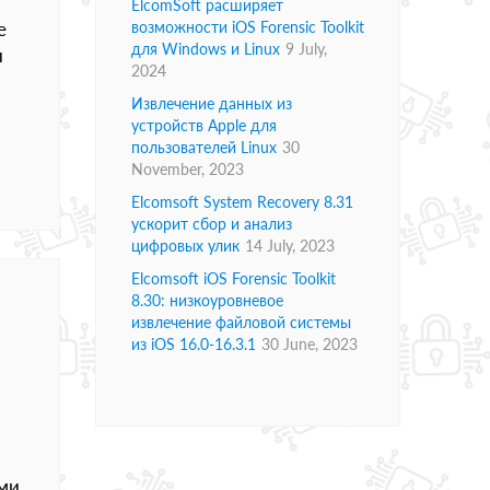
ElcomSoft расширяет
е
возможности iOS Forensic Toolkit
для Windows и Linux
9 July,
и
2024
Извлечение данных из
устройств Apple для
пользователей Linux
30
November, 2023
Elcomsoft System Recovery 8.31
ускорит сбор и анализ
цифровых улик
14 July, 2023
Elcomsoft iOS Forensic Toolkit
8.30: низкоуровневое
извлечение файловой системы
из iOS 16.0-16.3.1
30 June, 2023
ими