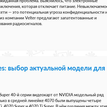
ожиданная проблема. Выяснилось, что электронные
ыключения, которая отключает питание. Невыключаемо
сети — это потенциальная угроза конфиденциальности 
из компании Velter предлагают запатентованные и
вания радиосигналов.
es: выбор актуальной модели для
uper 40-й серии видеокарт от NVIDIA модельный ряд
лько в средней линейке 4070 были выпущены четыре
, 4070 Super и 4070 Ti Super. В чём различия между эт