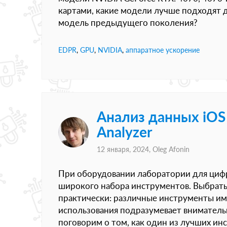
картами, какие модели лучше подходят д
модель предыдущего поколения?
EDPR
,
GPU
,
NVIDIA
,
аппаратное ускорение
Анализ данных iOS Fo
Analyzer
12 января, 2024,
Oleg Afonin
При оборудовании лаборатории для циф
широкого набора инструментов. Выбрат
практически: различные инструменты им
использования подразумевает вниматель
поговорим о том, как один из лучших инс