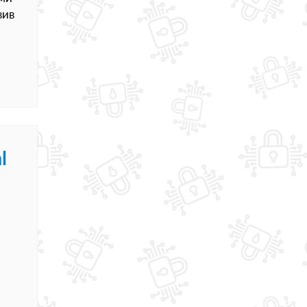
вив
l