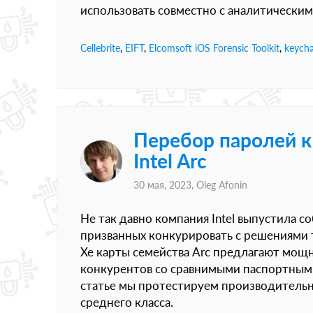
использовать совместно с аналитическим п
Cellebrite
,
EIFT
,
Elcomsoft iOS Forensic Toolkit
,
keycha
Перебор паролей к
Intel Arc
30 мая, 2023,
Oleg Afonin
Не так давно компания Intel выпустила 
призванных конкурировать с решениями 
Xe карты семейства Arc предлагают мощн
конкурентов со сравнимыми паспортными
статье мы протестируем производительнос
среднего класса.