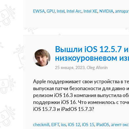
EWSA
,
GPU
,
Intel
,
Intel Arc
,
Intel XE
,
NVIDIA
,
аппара
Вышли iOS 12.5.7 и
низкоуровневом из
25 января, 2023,
Oleg Afonin
Apple поддерживает свои устройства в 
выпуская патчи безопасности для давно и
релизом iOS 16.3 компания выпустила об
поддержки iOS 16. Что изменилось с точк
iOS 15.7.3 и iPadOS 15.7.3?
checkm8
,
EIFT
,
ios
,
iOS 12
,
iOS 15
,
iPadOS
,
агент-эк