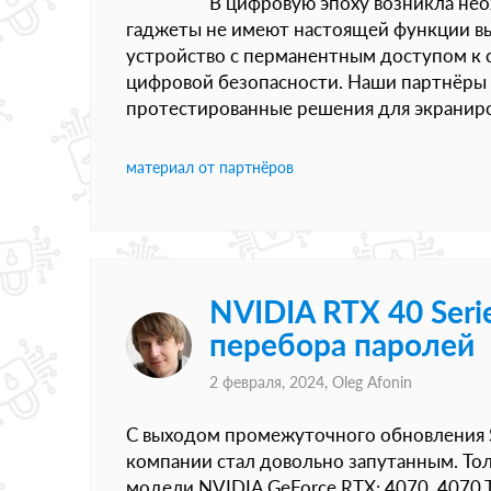
В цифровую эпоху возникла не
гаджеты не имеют настоящей функции в
устройство с перманентным доступом к 
цифровой безопасности. Наши партнёры 
протестированные решения для экраниро
материал от партнёров
NVIDIA RTX 40 Seri
перебора паролей
2 февраля, 2024,
Oleg Afonin
С выходом промежуточного обновления S
компании стал довольно запутанным. То
модели NVIDIA GeForce RTX: 4070, 4070 Ti