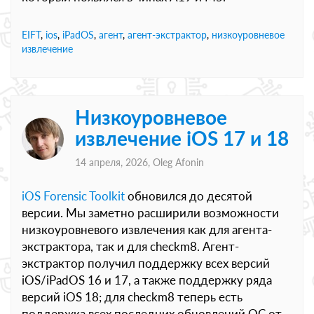
EIFT
,
ios
,
iPadOS
,
агент
,
агент-экстрактор
,
низкоуровневое
извлечение
Низкоуровневое
извлечение iOS 17 и 18
14 апреля, 2026,
Oleg Afonin
iOS Forensic Toolkit
обновился до десятой
версии. Мы заметно расширили возможности
низкоуровневого извлечения как для агента-
экстрактора, так и для checkm8. Агент-
экстрактор получил поддержку всех версий
iOS/iPadOS 16 и 17, а также поддержку ряда
версий iOS 18; для checkm8 теперь есть
поддержка всех последних обновлений ОС от