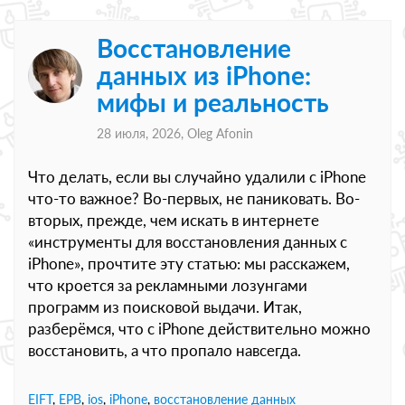
Восстановление
данных из iPhone:
мифы и реальность
28 июля, 2026,
Oleg Afonin
Что делать, если вы случайно удалили с iPhone
что-то важное? Во-первых, не паниковать. Во-
вторых, прежде, чем искать в интернете
«инструменты для восстановления данных с
iPhone», прочтите эту статью: мы расскажем,
что кроется за рекламными лозунгами
программ из поисковой выдачи. Итак,
разберёмся, что с iPhone действительно можно
восстановить, а что пропало навсегда.
EIFT
,
EPB
,
ios
,
iPhone
,
восстановление данных