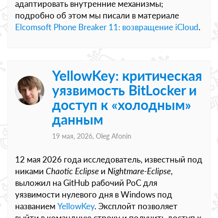
адаптировать внутренние механизмы;
подробно об этом мы писали в материале
Elcomsoft Phone Breaker 11: возвращение iCloud
.
YellowKey: критическая
уязвимость BitLocker и
доступ к «холодным»
данным
19 мая, 2026,
Oleg Afonin
12 мая 2026 года исследователь, известный под
никами
Chaotic Eclipse
и
Nightmare-Eclipse
,
выложил на GitHub рабочий PoC для
уязвимости нулевого дня в Windows под
названием
YellowKey
. Эксплойт позволяет
выйти в командную строку и получить доступ к