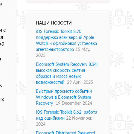
а
НАШИ НОВОСТИ
и с
iOS Forensic Toolkit 8.70:
ся
поддержка всех версий Apple
Watch и офлайновая установка
ей
агента-экстрактора
15 May,
2025
т
Elcomsoft System Recovery 8.34:
высокая скорость снятия
образов и масса новых
возможностей
29 April, 2025
.
Быстрый просмотр событий
Windows в Elcomsoft System
ых
Recovery
19 December, 2024
iOS Forensic Toolkit 8.62: работа
над ошибками
22 November,
2024
Elcomsoft Distributed Password