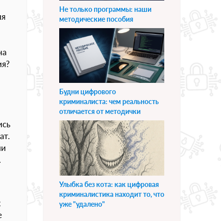
Не только программы: наши
ля
методические пособия
на
ия?
Будни цифрового
криминалиста: чем реальность
отличается от методички
ись
ат.
ли
.
Улыбка без кота: как цифровая
криминалистика находит то, что
х
уже "удалено"
е