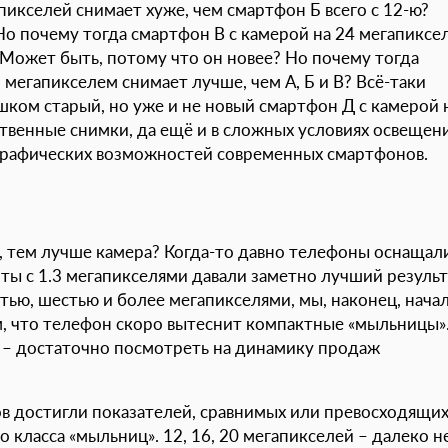
пикселей снимает хуже, чем смартфон Б всего с 12-ю?
о почему тогда смартфон В с камерой на 24 мегапиксе
? Может быть, потому что он новее? Но почему тогда
 мегапикселем снимает лучше, чем А, Б и В? Всё-таки
шком старый, но уже и не новый смартфон Д с камерой 
твенные снимки, да ещё и в сложных условиях освещен
графических возможностей современных смартфонов.
, тем лучше камера? Когда-то давно телефоны оснащал
ты с 1.3 мегапикселями давали заметно лучший результ
тью, шестью и более мегапикселями, мы, наконец, нача
м, что телефон скоро вытеснит компактные «мыльницы»
о – достаточно посмотреть на динамику продаж
в достигли показателей, сравнимых или превосходящи
о класса «мыльниц». 12, 16, 20 мегапикселей – далеко н