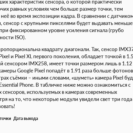
ших характеристик сенсора, о которой практически
очих равных условиях чем больше размер точки, тем
неё во время экспозиции кадра. В сравнении с датчиком
 сенсор с крупными пикселями будет выдавать меньше
при фиксированном уровне усиления сигнала (грубо
ности ISO).
ропорциональна квадрату диагонали. Так, сенсор IMX3
el и Pixel XL первого поколения, обладает точкой в 1.
ный сенсором IMX258, имеет точки размером лишь в 1.12
амеры Google Pixel попадёт в 1.91 раза больше фотонов
рах съёмки – иными словами, «шуметь» камера Pixel бу
Essential Phone. В табличке ниже можно ознакомиться с
 сенсоров, используемых в камерах современных
тря на то, что некоторые модули увидели свет три года
овать!
 точки
Дата выхода