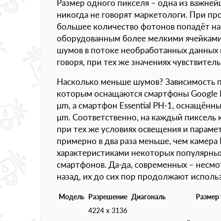
Размер одного пикселя – одна из важней
никогда не говорят маркетологи. При пр
большее количество фотонов попадёт на 
оборудованным более мелкими ячейками,
шумов в потоке необработанных данных 
говоря, при тех же значениях чувствитель
Насколько меньше шумов? Зависимость п
которым оснащаются смартфоны Google Pix
μm, а смартфон Essential PH-1, оснащён
μm. Соответственно, на каждый пиксель к
при тех же условиях освещения и парамет
примерно в два раза меньше, чем камера 
характеристиками некоторых популярных
смартфонов. Да-да, современных – несмо
назад, их до сих пор продолжают использ
Модель
Разрешение
Диагональ
Размер
4224 x 3136