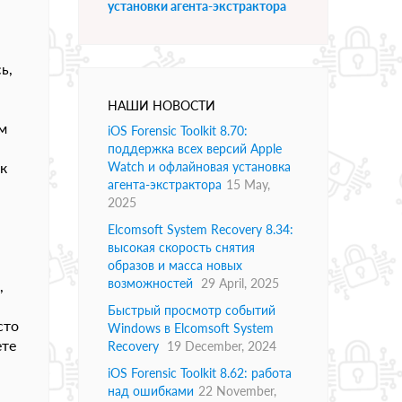
установки агента-экстрактора
ь,
НАШИ НОВОСТИ
м
iOS Forensic Toolkit 8.70:
поддержка всех версий Apple
 к
Watch и офлайновая установка
агента-экстрактора
15 May,
2025
Elcomsoft System Recovery 8.34:
высокая скорость снятия
образов и масса новых
возможностей
29 April, 2025
,
Быстрый просмотр событий
сто
Windows в Elcomsoft System
ете
Recovery
19 December, 2024
iOS Forensic Toolkit 8.62: работа
над ошибками
22 November,