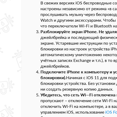
В свежих версиях iOS беспроводные со
настроены независимо от режима «в са
прослушивать музыку через беспровод
Watch и другими аксессуарами. Чтобы 
что переключатели Wi-Fi и Bluetooth 
Разблокируйте экран
iPhone
. Не удал
джейлбрейка и последующий физически
экране. Устаревшие инструкции по уст
блокировки из настроек устройства iPh
автоматическому уничтожению некоторы
учётных записях Exchange и т.п.), в то
джейлбрейков.
Подключите
iPhone
к компьютеру и у
блокировки).
Начиная с iOS 11 для под
блокировки устройства. Без установки
ни создать резервную копию данных.
Убедитесь, что сеть
Wi
—
Fi
отключена 
пропускают – отключение сети Wi-Fi н
отключить Wi-Fi на компьютере, а в в
управлением iOS, использование
iOS Fo