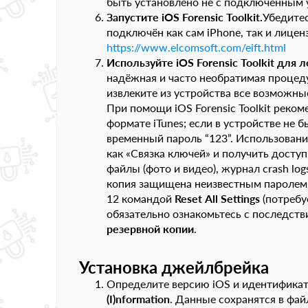
быть установлено не с подключённым у
Запустите
iOS
Forensic
Toolkit
.
Убедитес
подключён как сам iPhone, так и лицен
https://www.elcomsoft.com/eift.html
Используйте
iOS
Forensic
Toolkit
для л
надёжная и часто необратимая процеду
извлеките из устройства все возможны
При помощи iOS Forensic Toolkit реком
формате iTunes; если в устройстве не 
временный пароль “123”. Использован
как «Связка ключей» и получить досту
файлы (фото и видео), журнал crash l
копия защищена неизвестным паролем, 
12 командой
Reset
All
Settings
(потребу
обязательно ознакомьтесь с последств
резервной копии
.
Установка джейлбрейка
Определите версию iOS и идентифика
(
I
)
nformation
. Данные сохранятся в фай