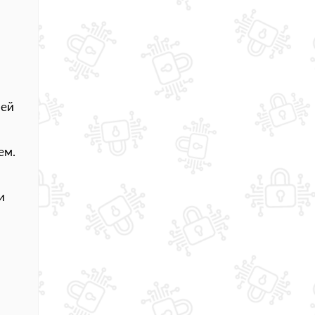
шей
ем.
и