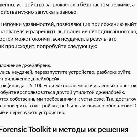
енно, устройство загружается в безопасном режиме, а
ойства нужно запускать заново.
 цепочки уязвимостей, позволяющие приложению выйт
льзователя и разрешить выполнение неподписанного ко
стей может окончиться неудачей, в результате
так происходит, попробуйте следующую
риложение джейлбрейк.
ись неудачей, перезапустите устройство, разблокируйте,
е приложение джейлбрейк.
к (иногда – 5-10). Если же после многочисленных попыток
робуйте воспользоваться другой утилитой джейлбрейк.
я собственными требованиями к установке. Так, достаточ
 проверить в настройках, не было ли скачано обновление i
ые и перегрузить устройство.
orensic Toolkit и методы их решения