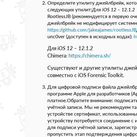
Определите утилиту джейлбрейк, кото
следующих утилит:
Для iOS 12 – 12.1.2
RootlessJB (рекомендуется в первую о
джейлбрейк не модифицирует системны
https://github.com/jakeajames/rootlessJB
unc0ver (доступен в исходных кодах):
h
Для iOS 12 – 12.1.2
Chimera:
https://chimera.sh/
Существуют и другие утилиты джей
совместно с iOS Forensic Toolkit.
Для цифровой подписи файла джейлбрей
программе Apple для разработчиков (Ap
платное.Обратите внимание: подписа
учётной записи. Мы не рекомендуем так
устройстве сертификат, использованн
устройству потребуется соединение с 
для подписи учётной записи, зарегист
пропустить этап подтверждения цифро