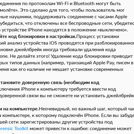
единения по протоколам Wi-Fi и Bluetooth могут быть
молёте». Это сделано для того, чтобы пользователь мог
ные наушники, поддерживать соединение с часами Apple
убедиться, что отключены все беспроводные сети, убедитес
на устройстве iPhone находятся в положении «выключено».
яйте код блокировки в настройках.
Процесс установки
й анализ устройства iOS проводятся при разблокированно
ановке джейлбрейк иногда требовали удаления кода
one. Не делайте этого! Удаление кода блокировки приводит
х типов данных (например, транзакций Apple Pay, писем в
 время как его наличие не мешает установке современных
становите доверенную связь (необходим код
ключения iPhone к компьютеру требуется ввести код
 доверенной связи вы не сможете ни установить джейлбрейк
и на компьютере.
Неочевидный, но важный шаг, который ча
а компьютере, к которому подключён iPhone. Если вы забуд
ашей сети зарегистрированы другие устройства под
rensic Toolkit
может привести к ошибке: соединение может