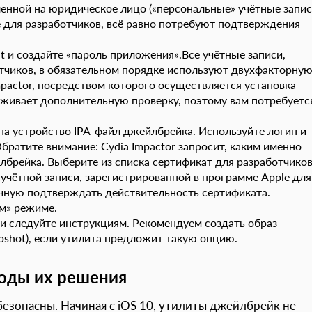
енной на юридическое лицо («персональные» учётные запис
 для разработчиков, всё равно потребуют подтверждения
t и создайте «пароль приложения».Все учётные записи,
тчиков, в обязательном порядке используют двухфакторну
pactor, посредством которого осуществляется установка
рживает дополнительную проверку, поэтому вам потребуетс
на устройство IPA-файл джейлбрейка. Используйте логин и
ратите внимание: Cydia Impactor запросит, каким именно
брейка. Выберите из списка сертификат для разработчиков
чётной записи, зарегистрированной в программе Apple для
учную подтверждать действительность сертификата.
ом» режиме.
и следуйте инструкциям. Рекомендуем создать образ
apshot), если утилита предложит такую опцию.
оды их решения
зопасны. Начиная с iOS 10, утилиты джейлбрейк не