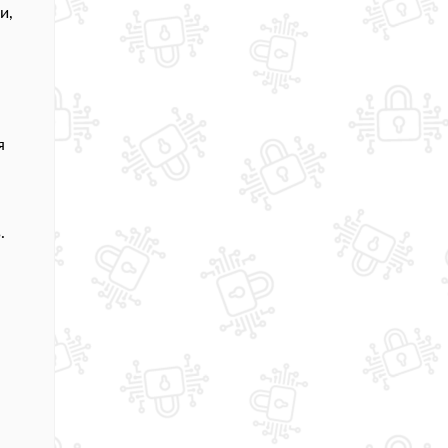
и,
ю
я
.