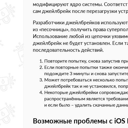
модифицируют ядро системы. Соответств
сам джейлбрейк после перезагрузки устр
Разработчики джейлбрейков используют
из «песочницы», получить права суперпо
Использование любой из цепочки уязвимо
джейлбрейк не будет установлен. Если 
последовательность действий.
Повторите попытку, снова запустив п
Если повторные попытки также окончил
подождите 3 минуты и снова запустит
Может потребоваться несколько попыто
джейлбрейк так и не установился, поп
Некоторые джейлбрейки сопровождаютс
распространённым является требование
и если было – удалить скачанные данн
Возможные проблемы с iOS F