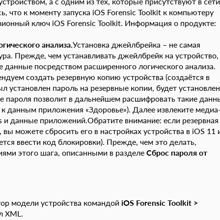
стройством, а с одним из тех, которые присутствуют в сети
ь, что к моменту запуска iOS Forensic Toolkit к компьютеру
зионный ключ iOS Forensic Toolkit. Информация о продукте:
огического анализа.
Установка джейлбрейка – не самая
ра. Прежде, чем устанавливать джейлбрейк на устройство,
е данные посредством расширенного логического анализа.
ендуем создать резервную копию устройства (создаётся в
был установлен пароль на резервные копии, будет установлен
ие пароля позволит в дальнейшем расшифровать такие данн
п к данным приложения «Здоровье»). Далее извлеките медиа
ogs и данные приложений.Обратите внимание: если резервная
вы можете сбросить его в настройках устройства в iOS 11 
ется ввести код блокировки). Прежде, чем это делать,
иями этого шага, описанными в разделе
Сброс пароля от
тор модели устройства командой
iOS
Forensic
Toolkit
>
л XML.