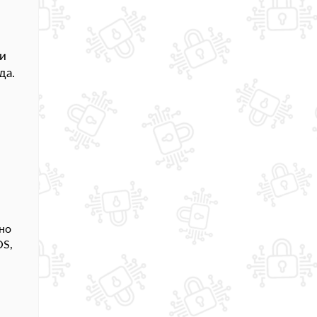
и
да.
но
OS,