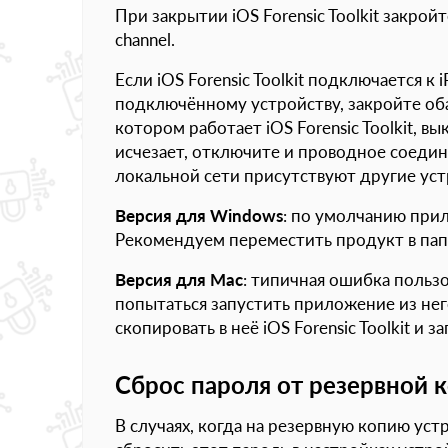
При закрытии iOS Forensic Toolkit закро
channel.
Если iOS Forensic Toolkit подключается к 
подключённому устройству, закройте оба
котором работает iOS Forensic Toolkit, в
исчезает, отключите и проводное соедин
локальной сети присутствуют другие устр
Версия для
Windows
: по умолчанию при
Рекомендуем переместить продукт в папку
Версия для
Mac
: типичная ошибка пользо
попытаться запустить приложение из нег
скопировать в неё iOS Forensic Toolkit и з
Сброс пароля от резервной 
В случаях, когда на резервную копию ус