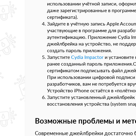
использовании учётной записи, оформл
даже зарегистрированные в программе
сертификата).
Зайдите в учётную запись Apple Accoun
участвующие в программе для разрабо
аутентификацию. Приложение Cydia Im
джейлбрейка на устройство, не подде
создать пароль приложения.
Запустите
Cydia Impactor
и установите 
ранее созданный пароль приложения.Об
сертификатом подписывать файл джейл
При использовании цифровой подписи у
разработчиков, вам не потребуется вр
Устройство iPhone остаётся в «полётн
Запустите установленный джейлбрейк 
восстановления устройства (system sn
Возможные проблемы и мет
Современные джейлбрейки достаточно бе