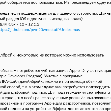
рой собираетесь воспользоваться. Мы рекомендуем одну из
чередь, если поддерживается для данного устройства. Данн
й раздел iOS и доступен в исходных кодах):
Для iOSx – 12 – 12.1.2
ttps://github.com/pwn20wndstuff/Undecimus
лбрейк, некоторые из которых можно использовать
ка вам потребуется учётная запись Apple ID, участвующая
ple Developer Program). Участие в программе
ть IPA-файл джейлбрейка можно и при помощи обычной
ой способ, т.к. в этом случае вам потребуется подтвердить
ый для цифровой подписи. Для подтверждения сертификата
интернет, что несёт ранее озвученные риски.Использование 
рированной в программе Apple для разработчиков, позволяет
вой подписи на устройстве. Эффект достигается только пр