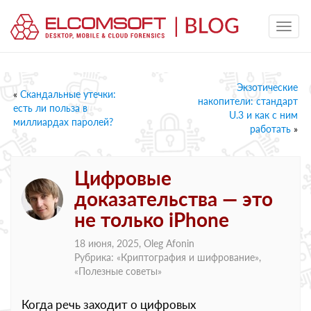
Экзотические
«
Скандальные утечки:
накопители: стандарт
есть ли польза в
U.3 и как с ним
миллиардах паролей?
работать
»
Цифровые
доказательства — это
не только iPhone
18 июня, 2025,
Oleg Afonin
Рубрика: «
Криптография и шифрование
»,
«
Полезные советы
»
Когда речь заходит о цифровых