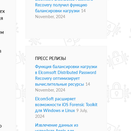
Recovery получил функцию
ех
балансировки нагрузки
14
November, 2024
ия
ом
в
ПРЕСС РЕЛИЗЫ
Функция балансировки нагрузки
в Elcomsoft Distributed Password
Recovery оптимизирует
вычислительные ресурсы
14
November, 2024
ElcomSoft расширяет
возможности iOS Forensic Toolkit
для Windows и Linux
9 July,
2024
о
Извлечение данных из
устройств Apple для