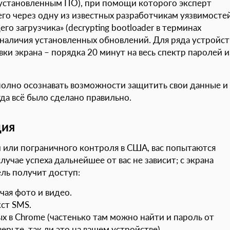
установленным ПО), при помощи которого эксперт
го через одну из известных разработчикам уязвимосте
 загрузчика» (decrypting bootloader в терминах
и наличия установленных обновлений. Для ряда устройст
и экрана – порядка 20 минут на весь спектр паролей и
полно осознавать возможности защитить свои данные и
гда всё было сделано правильно.
ция
 или пограничного контроля в США, вас попытаются
лучае успеха дальнейшее от вас не зависит; с экрана
ль получит доступ:
чая фото и видео.
кст SMS.
х в Chrome (частенько там можно найти и пароль от
ерьте, так ли это на вашем устройстве).