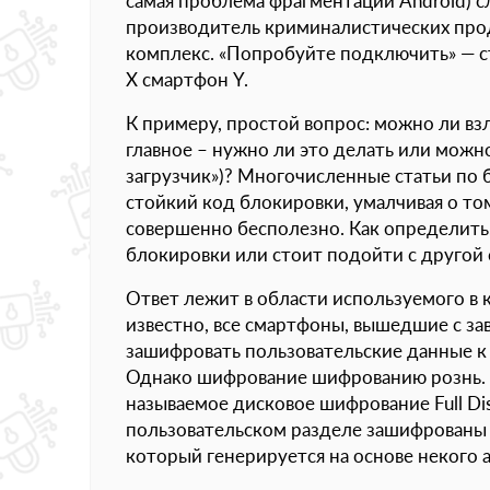
самая проблема фрагментации Android) 
производитель криминалистических проду
комплекс. «Попробуйте подключить» — с
Х смартфон Y.
К примеру, простой вопрос: можно ли вз
главное – нужно ли это делать или мож
загрузчик»)? Многочисленные статьи по 
стойкий код блокировки, умалчивая о то
совершенно бесполезно. Как определить,
блокировки или стоит подойти с другой
Ответ лежит в области используемого в
известно, все смартфоны, вышедшие с зав
зашифровать пользовательские данные к
Однако шифрование шифрованию рознь. В
называемое дисковое шифрование Full Dis
пользовательском разделе зашифрованы п
который генерируется на основе некого а