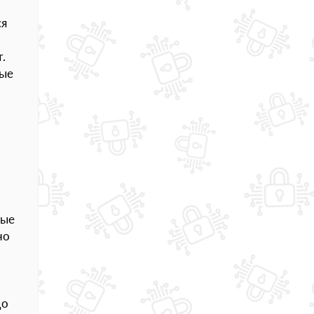
ся
.
ные
ные
но
до