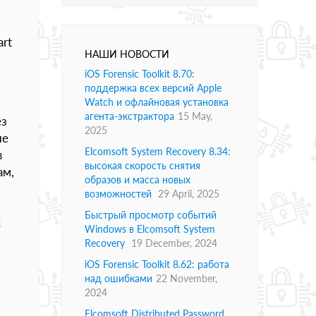
rt
НАШИ НОВОСТИ
iOS Forensic Toolkit 8.70:
поддержка всех версий Apple
Watch и офлайновая установка
агента-экстрактора
15 May,
ез
2025
ие
Elcomsoft System Recovery 8.34:
в
высокая скорость снятия
ам,
образов и масса новых
возможностей
29 April, 2025
Быстрый просмотр событий
с
Windows в Elcomsoft System
Recovery
19 December, 2024
iOS Forensic Toolkit 8.62: работа
над ошибками
22 November,
2024
Elcomsoft Distributed Password