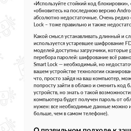
«Используйте стойкий код блокировки»,
«обновитесь на последнюю версию Androi
абсолютно недостаточные. Очень редко 
Lock – тоже правильно и также недостат
Какой смысл устанавливать длинный и с
используется устаревшее шифрование FDE
моделей доступны загрузчики, которые 
перебора паролей: шифрование всё равно
Smart Lock — необходимый, но недостато
вашем устройстве технологии сканировани
что, просто зайдя на ваш компьютер, мож
попросту зайти в облако и сменить код б
устройств, но знать о такой возможности 
компьютера будет получен пароль от обл
нужен: все необходимые данные можно изв
больше, чем в самом телефоне).
О правильном подходе к за