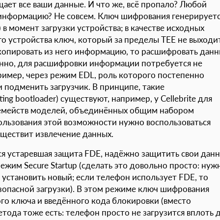
ищает все ваши данные. И что же, всё пропало? Любой
информацию? Не совсем. Ключ шифрования генерирует
E) в момент загрузки устройства; в качестве исходных
о устройства ключ, который за пределы TEE не выходит
скопировать из него информацию, то расшифровать дан
венно, для расшифровки информации потребуется не
ример, через режим EDL, роль которого постепенно
и подменить загрузчик. В принципе, такие
g bootloader) существуют, например, у Cellebrite для
 семейств моделей, объединённых общим набором
пользования этой возможности нужно воспользоваться
ществит извлечение данных.
ся устаревшая защита FDE, надёжно защитить свои дан
ежим Secure Startup (сделать это довольно просто: нуж
– установить новый; если телефон использует FDE, то
зопасной загрузки). В этом режиме ключ шифрования
о ключа и введённого кода блокировки (вместо
метода тоже есть: телефон просто не загрузится вплоть 