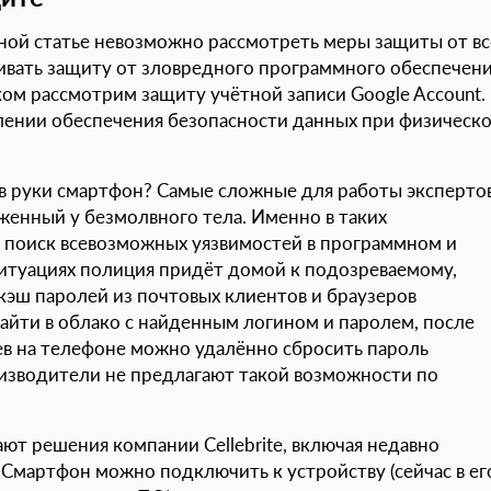
ной статье невозможно рассмотреть меры защиты от вс
ивать защиту от зловредного программного обеспечен
ом рассмотрим защиту учётной записи Google Account.
лении обеспечения безопасности данных при физическ
 в руки смартфон? Самые сложные для работы эксперто
женный у безмолвного тела. Именно в таких
ся поиск всевозможных уязвимостей в программном и
итуациях полиция придёт домой к подозреваемому,
кэш паролей из почтовых клиентов и браузеров
зайти в облако с найденным логином и паролем, после
аев на телефоне можно удалённо сбросить пароль
оизводители не предлагают такой возможности по
 решения компании Cellebrite, включая недавно
Смартфон можно подключить к устройству (сейчас в ег