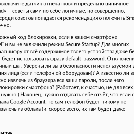
 «включите датчик отпечатков» и предельно циничное
d» — советы сами по себе логичные, но совершенно,
среди советов попадается рекомендация отключить Sma
очно.
ложный код блокировки, если в вашем смартфоне
 и вы не включили режим Secure Startup? Для многих
расшифруют всё содержимое твоего устройства даже б
 будет использовать фразу default_password. Отключен
чный шаг. Уверены ли вы в безопасности используемой 
я лица (если телефон ей оборудован)? А известно ли в
но извлечь из браузера все ваши пароли, после чего
локировки смартфона? (Работает, к счастью, не для всех
нужно.) Наконец, нужно отдавать себе отчёт, что если 
ака Google Account, то сам телефон будет никому не
лечь из облака (и, скорее всего, их там будет даже
щите