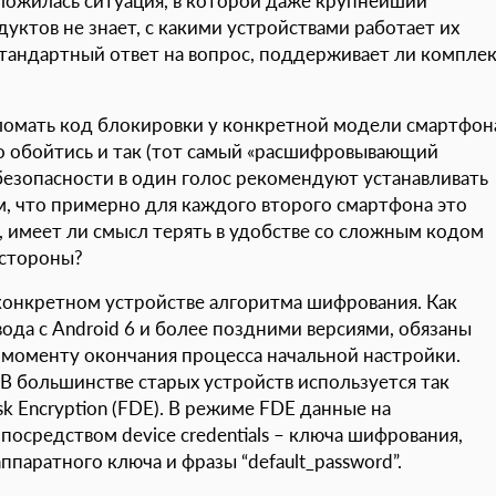
сложилась ситуация, в которой даже крупнейший
ктов не знает, с какими устройствами работает их
тандартный ответ на вопрос, поддерживает ли компле
ломать код блокировки у конкретной модели смартфона
но обойтись и так (тот самый «расшифровывающий
безопасности в один голос рекомендуют устанавливать
м, что примерно для каждого второго смартфона это
 имеет ли смысл терять в удобстве со сложным кодом
 стороны?
 конкретном устройстве алгоритма шифрования. Как
ода с Android 6 и более поздними версиями, обязаны
 моменту окончания процесса начальной настройки.
 большинстве старых устройств используется так
k Encryption (FDE). В режиме FDE данные на
осредством device credentials – ключа шифрования,
ппаратного ключа и фразы “default_password”.