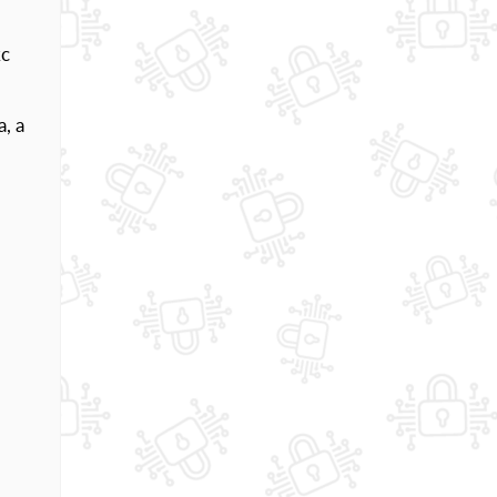
кс
, а