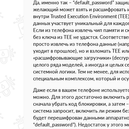
Да, именно так – “default_password” защ
желающий может взять и расшифровать 
внутри Trusted Execution Environment (TE
данных участвует уникальный для каждог
Если из телефона извлечь чип памяти и 
без ключа из TEE не удастся. Соответст
просто извлечь из телефона данные (нап
уходит в прошлое), но и взломать TEE ил
«расшифровывающие загрузчики» (decryptin
целого ряда моделей, а иногда и целых
системной логики. Тем не менее, для ис
специальным комплексом, который и осу
Даже если в вашем телефоне использует
можно. Для этого достаточно включить р
сначала убрать код блокировки, а затем 
система запросит, включить ли режим бе
будет перешифрован данными аппаратног
“default_password”). Недостаток у этого 