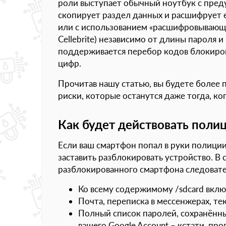
роли выступает обычный ноутбук с пред
скопирует раздел данных и расшифрует е
или с использованием «расшифровывающего
Cellebrite) независимо от длины пароля 
поддерживается перебор кодов блокировк
цифр.
Прочитав нашу статью, вы будете более 
риски, которые останутся даже тогда, ко
Как будет действовать поли
Если ваш смартфон попал в руки полиции
заставить разблокировать устройство. В с
разблокированного смартфона следовате
Ко всему содержимому /sdcard вклю
Почта, переписка в мессенжерах, те
Полный список паролей, сохранённы
вашего Google Account – кстати, пров