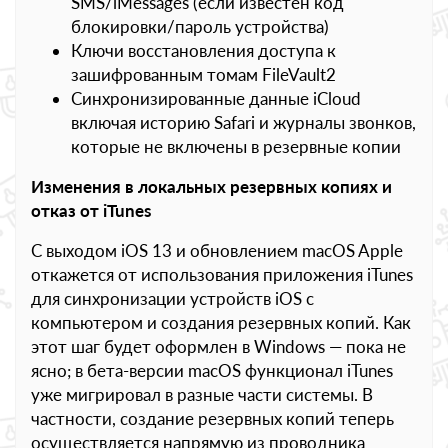
SMS/iMessages (если известен код
блокировки/пароль устройства)
Ключи восстановления доступа к
зашифрованным томам FileVault2
Синхронизированные данные iCloud
включая историю Safari и журналы звонков,
которые не включены в резервные копии
Изменения в локальных резервных копиях и
отказ от iTunes
С выходом iOS 13 и обновлением macOS Apple
откажется от использования приложения iTunes
для синхронизации устройств iOS с
компьютером и создания резервных копий. Как
этот шаг будет оформлен в Windows — пока не
ясно; в бета-версии macOS функционал iTunes
уже мигрировал в разные части системы. В
частности, создание резервных копий теперь
осуществляется напрямую из проводника