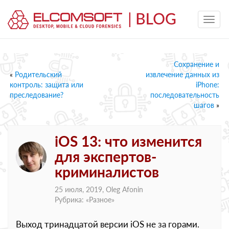
Сохранение и
«
Родительский
извлечение данных из
контроль: защита или
iPhone:
преследование?
последовательность
шагов
»
iOS 13: что изменится
для экспертов-
криминалистов
25 июля, 2019,
Oleg Afonin
Рубрика: «
Разное
»
Выход тринадцатой версии iOS не за горами.