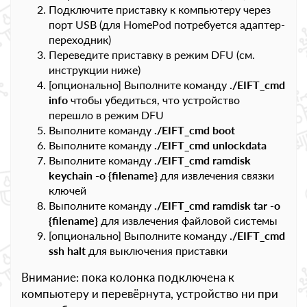
Подключите приставку к компьютеру через
порт USB (для HomePod потребуется адаптер-
переходник)
Переведите приставку в режим DFU (см.
инструкции ниже)
[опционально] Выполните команду
./EIFT_cmd
info
чтобы убедиться, что устройство
перешло в режим DFU
Выполните команду
./EIFT_cmd boot
Выполните команду
./EIFT_cmd unlockdata
Выполните команду
./EIFT_cmd ramdisk
keychain -o {filename}
для извлечения связки
ключей
Выполните команду
./EIFT_cmd ramdisk tar -o
{filename}
для извлечения файловой системы
[опционально] Выполните команду
./EIFT_cmd
ssh halt
для выключения приставки
Внимание: пока колонка подключена к
компьютеру и перевёрнута, устройство ни при