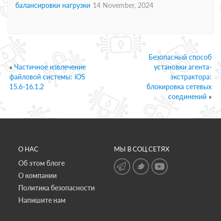
балансировки нагрузки
14 November, 2024
Безопасный способ
«
Частичное извлечение
установки агента-
файловой системы: iOS
экстрактора:
15.6-16.1.2
блокировка сетевых
соединений
»
О НАС
МЫ В СОЦ.СЕТЯХ
Об этом блоге
О компании
Политика безопасности
Напишите нам