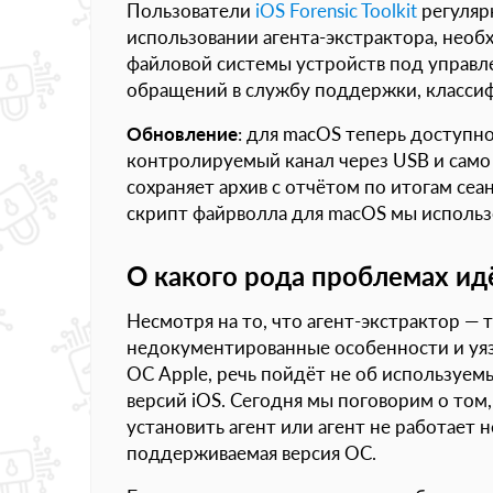
Пользователи
iOS Forensic Toolkit
регуляр
использовании агента-экстрактора, необ
файловой системы устройств под управл
обращений в службу поддержки, класси
Обновление
: для macOS теперь доступно
контролируемый канал через USB и само же
сохраняет архив с отчётом по итогам сеа
скрипт файрволла для macOS мы использ
О какого рода проблемах ид
Несмотря на то, что агент-экстрактор —
недокументированные особенности и уя
ОС Apple, речь пойдёт не об используе
версий iOS. Сегодня мы поговорим о том, 
установить агент или агент не работает н
поддерживаемая версия ОС.