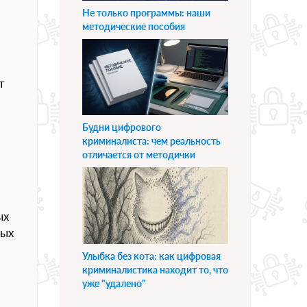
Не только программы: наши
методические пособия
т
Будни цифрового
криминалиста: чем реальность
отличается от методички
ых
мых
Улыбка без кота: как цифровая
криминалистика находит то, что
уже "удалено"