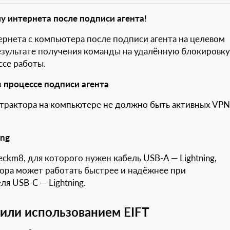
у интернета после подписи агента!
ернета с компьютера после подписи агента на целевом
результате получения команды на удалённую блокировку
ссе работы.
в процессе подписи агента
страктора на компьютере не должно быть активных VPN
ing
ckm8, для которого нужен кабель USB-A — Lightning,
тора может работать быстрее и надёжнее при
я USB-C — Lightning.
 или использованием EIFT