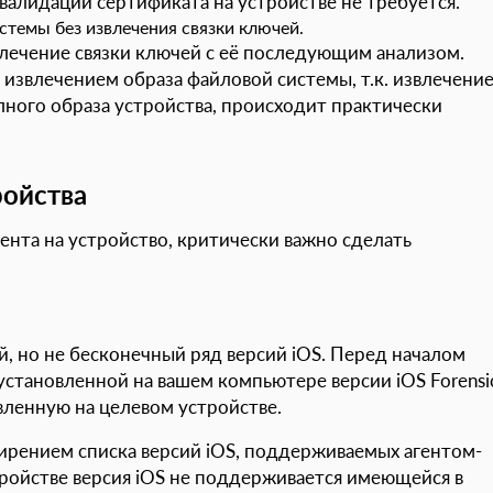
 валидации сертификата на устройстве не требуется.
стемы без извлечения связки ключей.
влечение связки ключей с её последующим анализом.
извлечением образа файловой системы, т.к. извлечени
олного образа устройства, происходит практически
ройства
гента на устройство, критически важно сделать
, но не бесконечный ряд версий iOS. Перед началом
 установленной на вашем компьютере версии iOS Forensi
вленную на целевом устройстве.
ирением списка версий iOS, поддерживаемых агентом-
тройстве версия iOS не поддерживается имеющейся в