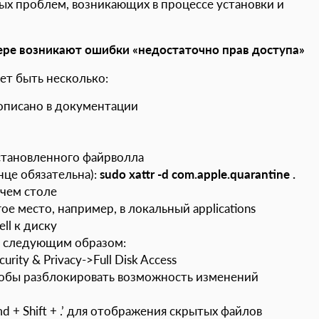
ых проблем, возникающих в процессе установки и
ере
возникают ошибки «недостаточно прав доступа»
т быть несколько:
о описано в документации
установленного файрволла
нце обязательна):
sudo xattr -d com.apple.quarantine .
очем столе
ое место, например, в локальный applications
ll к диску
а следующим образом:
rity & Privacy->Full Disk Access
чтобы разблокировать возможность изменений
 + Shift + .’ для отображения скрытых файлов