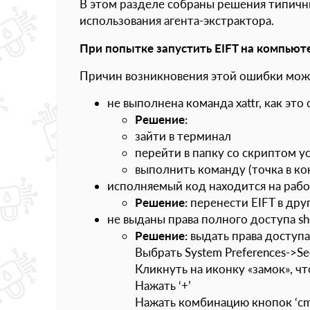
В этом разделе собраны решения типичн
использования агента-экстрактора.
При попытке запустить
EIFT на компьют
Причин возникновения этой ошибки може
не выполнена команда xattr, как эт
Решение:
зайти в терминал
перейти в папку со скриптом 
выполнить команду (точка в ко
исполняемый код находится на раб
Решение:
перенести EIFT в друг
не выданы права полного доступа she
Решение:
выдать права доступ
Выбрать System Preferences->Secu
Кликнуть на иконку «замок», 
Нажать ‘+’
Нажать комбинацию кнопок ‘cmd