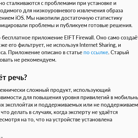
но сталкиваются с проблемами при установке и
ходимого для низкоуровневого извлечения образа
ением iOS. Мы накопили достаточную статистику
фицировали проблемы и публикуем готовые решения.
 бесплатное приложение EIFT Firewall. Оно само создаё
 его фильтрует, не используя Internet Sharing, и
нса. Приложение описано в статье
по ссылке
. Старый
овать не рекомендуем.
ёт речь?
 технически сложный продукт, использующий
звимости для повышения уровня привилегий в мобильн
мых эксплойтах и поддерживаемых или не поддерживае
что делать в случаях, когда эксперту не удаётся
есмотря на то, что на устройстве установлена