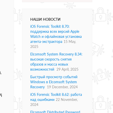
НАШИ НОВОСТИ
iOS Forensic Toolkit 8.70:
поддержка всех версий Apple
Watch и офлайновая установка
агента-экстрактора
15 May,
2025
Elcomsoft System Recovery 8.34:
высокая скорость снятия
образов и масса новых
возможностей
29 April, 2025
,
Быстрый просмотр событий
Windows в Elcomsoft System
Recovery
19 December, 2024
iOS Forensic Toolkit 8.62: работа
i
над ошибками
22 November,
2024
Elcomsoft Distributed Password