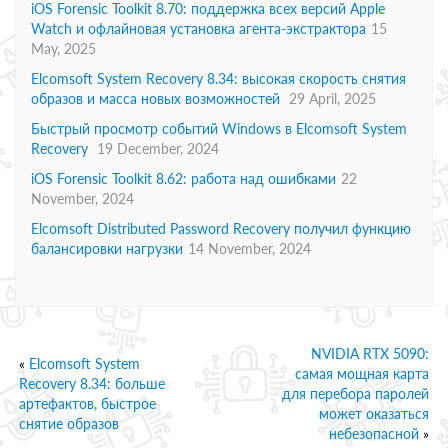
iOS Forensic Toolkit 8.70: поддержка всех версий Apple
Watch и офлайновая установка агента-экстрактора
15
May, 2025
Elcomsoft System Recovery 8.34: высокая скорость снятия
образов и масса новых возможностей
29 April, 2025
Быстрый просмотр событий Windows в Elcomsoft System
Recovery
19 December, 2024
iOS Forensic Toolkit 8.62: работа над ошибками
22
November, 2024
Elcomsoft Distributed Password Recovery получил функцию
балансировки нагрузки
14 November, 2024
NVIDIA RTX 5090:
«
Elcomsoft System
самая мощная карта
Recovery 8.34: больше
для перебора паролей
артефактов, быстрое
может оказаться
снятие образов
небезопасной
»