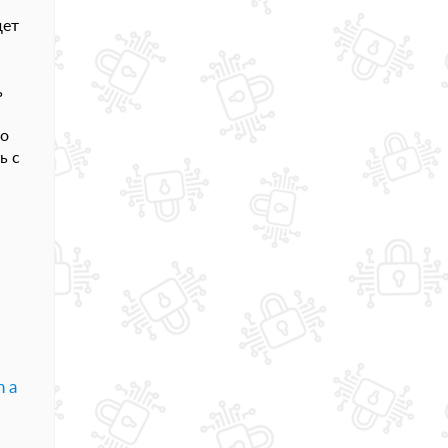
дет
ь
го
ь с
n a