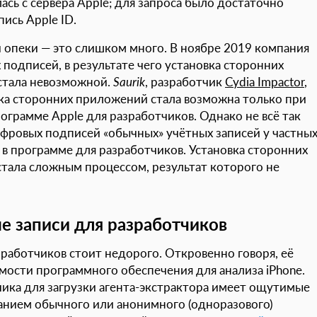
сь с сервера Apple; для запроса было достаточно
ись Apple ID.
й опеки — это слишком много. В ноябре 2019 компания
одписей, в результате чего установка сторонних
стала невозможной.
Saurik
, разработчик
Cydia Impactor
,
новка сторонних приложений стала возможна только при
ограмме Apple для разработчиков. Однако не всё так
фровых подписей «обычных» учётных записей у частны
 в программе для разработчиков. Установка сторонних
стала сложным процессом, результат которого не
е записи для разработчиков
зработчиков стоит недорого. Откровенно говоря, её
мости программного обеспечения для анализа iPhone.
ика для загрузки агента-экстрактора имеет ощутимые
анием обычного или анонимного (одноразового)