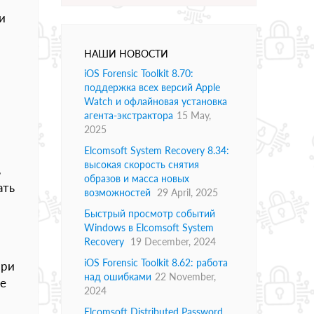
и
НАШИ НОВОСТИ
iOS Forensic Toolkit 8.70:
поддержка всех версий Apple
Watch и офлайновая установка
агента-экстрактора
15 May,
2025
Elcomsoft System Recovery 8.34:
высокая скорость снятия
ь
образов и масса новых
ать
возможностей
29 April, 2025
Быстрый просмотр событий
Windows в Elcomsoft System
Recovery
19 December, 2024
iOS Forensic Toolkit 8.62: работа
при
над ошибками
22 November,
е
2024
Elcomsoft Distributed Password