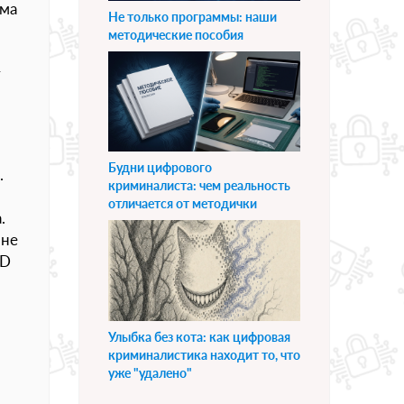
ома
Не только программы: наши
методические пособия
т
Будни цифрового
.
криминалиста: чем реальность
отличается от методички
.
 не
ID
Улыбка без кота: как цифровая
криминалистика находит то, что
уже "удалено"