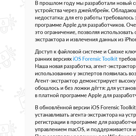
В прошлом году мы разработали новый с
устройства через джейлбрейк. Обладающ
недостатка: для его работы требовалось 
программе Apple для разработчиков. Очер
это ограничение, позволяя использовать 
экстрактора и извлечения данных из iPho
Доступ к файловой системе и Связке клю
ранних версиях
iOS Forensic Toolkit
требова
Наша новая разработка, агент-экстрактор
использованию у экспертов появилась во
Агент-экстрактор демонстрирует высокую
обошлось и без ложки дёгтя: для установ
в платной программе Apple для разработ
В обновлённой версии iOS Forensic Toolk
устанавливать агента-экстрактора на уст
регистрации в программе для разработчи
управлением macOS, и поддерживается иск