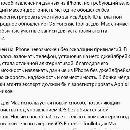
пособ извлечения данных из iPhone, не требующий взл
ий массой достоинств метод не обошёлся без
зарегистрировать учётную запись Apple ID в платной
едное обновление iOS Forensic Toolkit для Mac снимае
обычные учётные записи для установки агента-
ne.
чей на iPhone невозможен без эскалации привилегий. В
лось взломать телефон, установив на него джейлбрейк
, стала отличной альтернативой: благодаря его
зможность извлекать данные из iPhone без джейлбрейка
 скорость, надёжность и совместимость. В бочке мёда
ки агента эксперт должен был зарегистрировать Apple 
чиков.
it для Mac используется новый способ, позволяющий
ройства под управлением iOS без обязательной
ков. Новый способ работает только с компьютеров под
лючительно в версии iOS Forensic Toolkit для Mac.