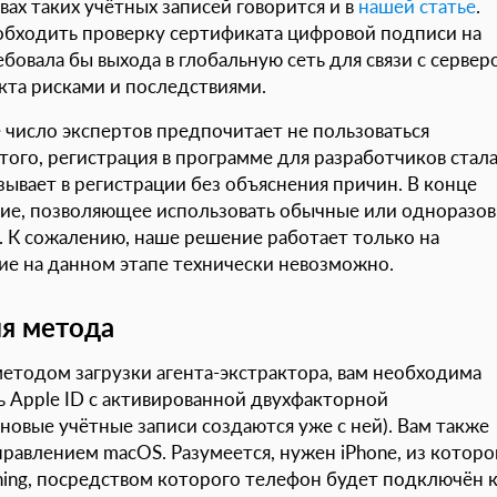
ах таких учётных записей говорится и в
нашей статье
.
 обходить проверку сертификата цифровой подписи на
ебовала бы выхода в глобальную сеть для связи с сервер
кта рисками и последствиями.
 число экспертов предпочитает не пользоваться
того, регистрация в программе для разработчиков стал
зывает в регистрации без объяснения причин. В конце
ие, позволяющее использовать обычные или одноразо
а. К сожалению, наше решение работает только на
ие на данном этапе технически невозможно.
ия метода
методом загрузки агента-экстрактора, вам необходима
ь Apple ID с активированной двухфакторной
новые учётные записи создаются уже с ней). Вам также
равлением macOS. Разумеется, нужен iPhone, из которо
tning, посредством которого телефон будет подключён 