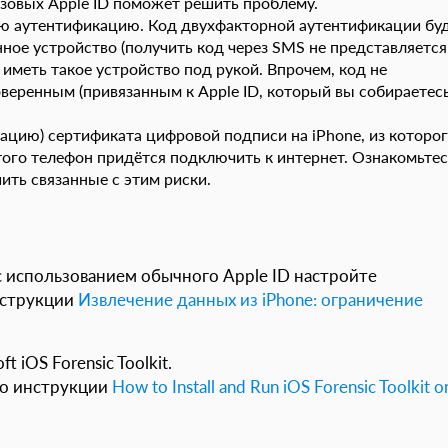
азовых Apple ID поможет решить проблему.
ю аутентификацию. Код двухфакторной аутентификации бу
ное устройство (получить код через SMS не представляется
иметь такое устройство под рукой. Впрочем, код не
оверенным (привязанным к Apple ID, который вы собираетес
ацию) сертификата цифровой подписи на iPhone, из которо
того телефон придётся подключить к интернет. Ознакомьтес
ить связанные с этим риски.
 с использованием обычного Apple ID настройте
инструкции
Извлечение данных из iPhone: ограничение
 iOS Forensic Toolkit.
но инструкции
How to Install and Run iOS Forensic Toolkit o