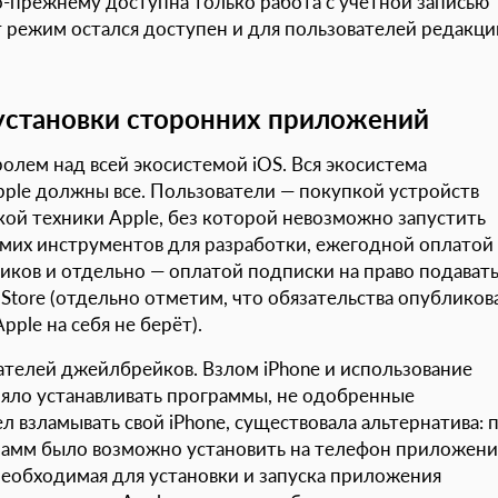
-прежнему доступна только работа с учётной записью
от режим остался доступен и для пользователей редакци
я установки сторонних приложений
олем над всей экосистемой iOS. Вся экосистема
pple должны все. Пользователи — покупкой устройств
кой техники Apple, без которой невозможно запустить
амих инструментов для разработки, ежегодной оплатой
чиков и отдельно — оплатой подписки на право подават
Store (отдельно отметим, что обязательства опубликов
ple на себя не берёт).
телей джейлбрейков. Взлом iPhone и использование
яло устанавливать программы, не одобренные
ел взламывать свой iPhone, существовала альтернатива: 
амм было возможно установить на телефон приложени
 Необходимая для установки и запуска приложения