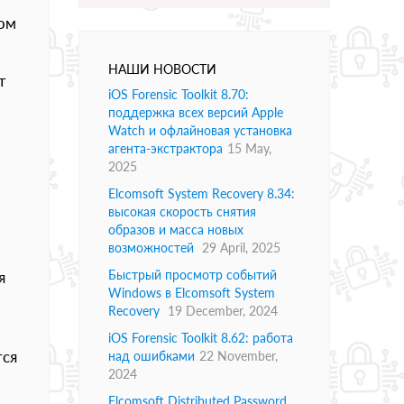
ом
НАШИ НОВОСТИ
т
iOS Forensic Toolkit 8.70:
поддержка всех версий Apple
Watch и офлайновая установка
агента-экстрактора
15 May,
2025
Elcomsoft System Recovery 8.34:
высокая скорость снятия
образов и масса новых
возможностей
29 April, 2025
Быстрый просмотр событий
я
Windows в Elcomsoft System
Recovery
19 December, 2024
iOS Forensic Toolkit 8.62: работа
тся
над ошибками
22 November,
2024
Elcomsoft Distributed Password