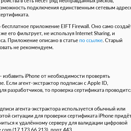
ойства в сеть несёт ряд неоправданных рисков,
озможность подключения единственным сетевым адрес
сертификата.
 бесплатное приложение EIFT Firewall. Оно само создаё
 его фильтрует, не используя Internet Sharing, и
нса. Приложение описано в статье
по ссылке
. Старый
овать не рекомендуем.
 избавить iPhone от необходимости проверять
. Если агент-экстрактор подписан с Apple ID,
ля разработчиков, то проверка сертификата проводитс
дписи агента-экстрактора используется обычный или
этой ситуации для проверки сертификата iPhone придё
ючиться к удалённому серверу для валидации цифровой
.com (17.173.66.213), порт 443.