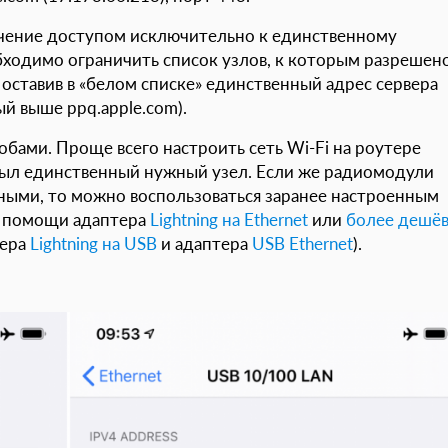
ючение доступом исключительно к единственному
бходимо ограничить список узлов, к которым разрешен
оставив в «белом списке» единственный адрес сервера
й выше ppq.apple.com).
бами. Проще всего настроить сеть Wi-Fi на роутере
 был единственный нужный узел. Если же радиомодули
ными, то можно воспользоваться заранее настроенным
и помощи адаптера
Lightning на Ethernet
или
более дешё
тера
Lightning на USB
и адаптера
USB Ethernet
).