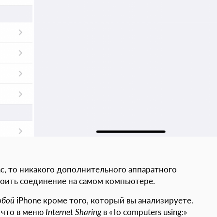
c, то никакого дополнительного аппаратного
роить соединение на самом компьютере.
юбой
iPhone кроме того, который вы анализируете.
, что в меню
Internet Sharing
в «To computers using:»