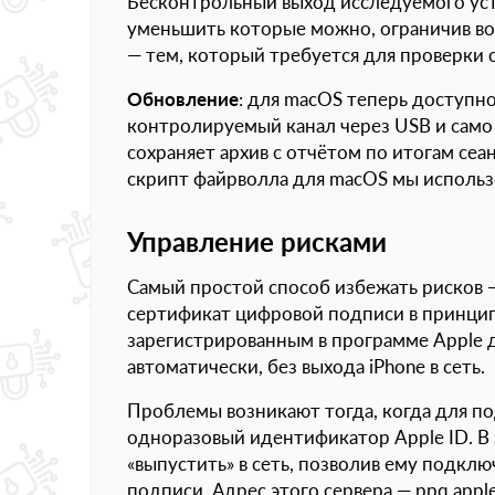
Бесконтрольный выход исследуемого устр
уменьшить которые можно, ограничив в
— тем, который требуется для проверки 
Обновление
: для macOS теперь доступно
контролируемый канал через USB и само же
сохраняет архив с отчётом по итогам сеа
скрипт файрволла для macOS мы использ
Управление рисками
Самый простой способ избежать рисков —
сертификат цифровой подписи в принципе
зарегистрированным в программе Apple д
автоматически, без выхода iPhone в сеть.
Проблемы возникают тогда, когда для по
одноразовый идентификатор Apple ID. В 
«выпустить» в сеть, позволив ему подкл
подписи. Адрес этого сервера — ppq.apple