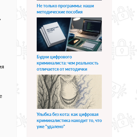
Не только программы: наши
методические пособия
,
Будни цифрового
криминалиста: чем реальность
ия
отличается от методички
e
Улыбка без кота: как цифровая
криминалистика находит то, что
уже "удалено"