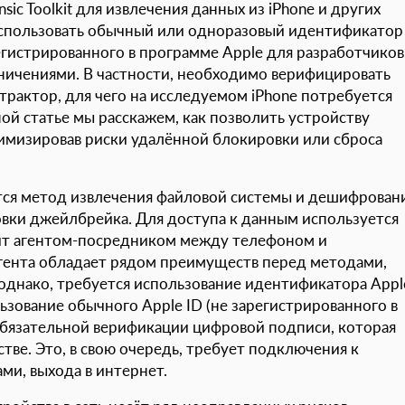
ic Toolkit для извлечения данных из iPhone и других
использовать обычный или одноразовый идентификатор
регистрированного в программе Apple для разработчиков
ничениями. В частности, необходимо верифицировать
трактор, для чего на исследуемом iPhone потребуется
ой статье мы расскажем, как позволить устройству
мизировав риски удалённой блокировки или сброса
ся метод извлечения файловой системы и дешифрован
новки джейлбрейка. Для доступа к данным используется
ит агентом-посредником между телефоном и
гента обладает рядом преимуществ перед методами,
днако, требуется использование идентификатора Appl
ьзование обычного Apple ID (не зарегистрированного в
обязательной верификации цифровой подписи, которая
тве. Это, в свою очередь, требует подключения к
ми, выхода в интернет.