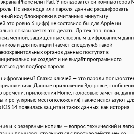
 экрана iPhone или iPad. У пользователей компьютеров 
ароль. Не зная кода или пароля, данные расшифровать
ичный код блокировки в считанные минуты (у
 это ровно 6 цифр) не составило бы для Apple ни
ьно отказывается это делать. До тех пор, пока
я неизменной, защищённые сквозным шифрованием дан
иков и для полиции (насчёт спецслужб такой
равоохранительных органов данные поступят в
инципиально не создаёт и не выдаёт программного
ваться для подбора пароля.
ифрованием? Связка ключей — это пароли пользовател
 и приложениях. Данные приложения Здоровье, сообщени
ого времени, приложения Home, голосовые заметки, дан
ты и регулярные местоположения) также используют дл
iOS 14 появилась защита и таких данных, как история
ние и к резервным копиям — вопрос технический и легк
мпании пришлось столкнуться с противодействием со