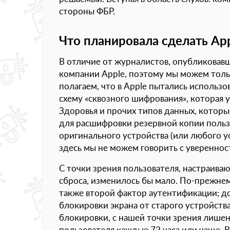
стороны ФБР.
Что планировала сделать App
В отличие от журналистов, опубликовавш
компании Apple, поэтому мы можем толь
полагаем, что в Apple пытались использов
схему «сквозного шифрования», которая 
Здоровья и прочих типов данных, котор
для расшифровки резервной копии польз
оригинального устройства (или любого ус
здесь мы не можем говорить с уверенност
С точки зрения пользователя, настраива
сброса, изменилось бы мало. По-прежнем
также второй фактор аутентификации; д
блокировки экрана от старого устройств
блокировки, с нашей точки зрения лишен
пользователя каждые 72 часа или чаще. 