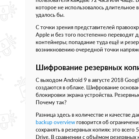
которое не использовалось длительное в
удалось бы.
С точки зрения представителей правоох
Apple и без того постепенно переводят
контейнеры; попадание туда ещё и резе
возникновению очередной точки напряже
Шифрование резервных копи
С выходом Android 9 в августе 2018 Goo
создаются в облаке. Шифрование основан
блокировки экрана устройства. Резервны
Почему так?
Разница здесь в количестве и качестве да
backup overview
говорится об ограничен
сохранять в резервных копиях: это всего
Drive. В сравнении с объёмом резервных