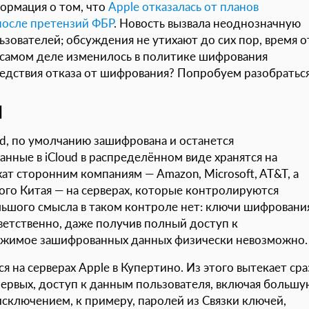
ормация о том, что
Apple отказалась от планов
после претензий ФБР
. Новость вызвала неоднозначную
зователей; обсуждения не утихают до сих пор, время о
а самом деле изменилось в политике шифрования
едствия отказа от шифрования? Попробуем разобраться
d
ud, по умолчанию зашифрована и останется
нные в iCloud в распределённом виде хранятся на
т сторонним компаниям — Amazon, Microsoft, AT&T, а
ого Китая — на серверах, которые контролируются
льшого смысла в таком контроле нет: ключи шифровани
ветственно, даже получив полный доступ к
ержимое зашифрованных данных физически невозможно.
 на серверах Apple в Купертино. Из этого вытекает сра
первых, доступ к данным пользователя, включая большу
исключением, к примеру, паролей из Связки ключей,