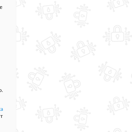
е
о.
ta
ет