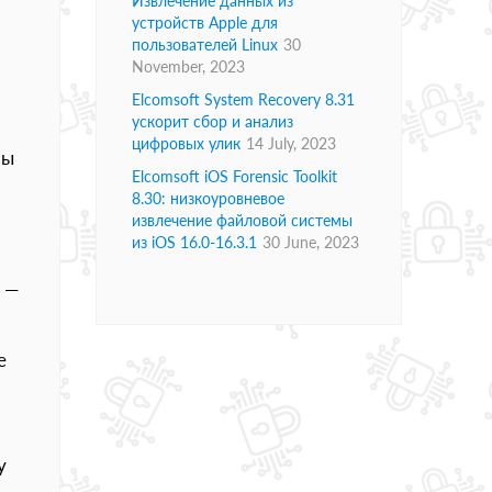
Извлечение данных из
устройств Apple для
пользователей Linux
30
November, 2023
Elcomsoft System Recovery 8.31
ускорит сбор и анализ
цифровых улик
14 July, 2023
Мы
Elcomsoft iOS Forensic Toolkit
8.30: низкоуровневое
извлечение файловой системы
из iOS 16.0-16.3.1
30 June, 2023
d —
е
у