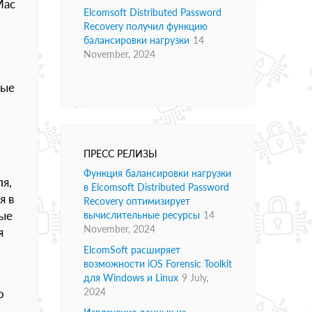
Mac
Elcomsoft Distributed Password
Recovery получил функцию
балансировки нагрузки
14
November, 2024
ные
ПРЕСС РЕЛИЗЫ
Функция балансировки нагрузки
я,
в Elcomsoft Distributed Password
я в
Recovery оптимизирует
ные
вычислительные ресурсы
14
November, 2024
я
ElcomSoft расширяет
возможности iOS Forensic Toolkit
для Windows и Linux
9 July,
2024
о