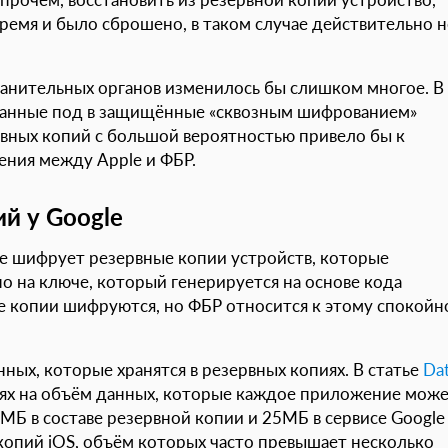
ремя и было сброшено, в таком случае действительно н
ранительных органов изменилось бы слишком многое. В
 данные под в защищённые «сквозным шифрованием»
рвных копий с большой вероятностью привело бы к
ния между Apple и ФБР.
й у Google
gle шифрует резервные копии устройств, которые
о на ключе, который генерируется на основе кода
е копии шифруются, но ФБР относится к этому спокойн
нных, которые хранятся в резервных копиях. В статье
Da
иях на объём данных, которые каждое приложение мож
 5МБ в составе резервной копии и 25МБ в сервисе Google
 копий iOS, объём которых часто превышает несколько