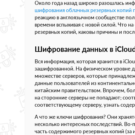
Около года назад широко разошлась инф
шифрования
облачных
резервных копий 
реакцию в англоязычном сообществе поль
времени вспыхивая с новой силой. Что н
резервных копий, каковы причины и посл
Шифрование данных в iClou
Вся информация, которая хранится в iClo
зашифрованной. На физическом уровне да
множестве серверов, которые принадлежа
данные пользователей из континентальн
китайским правительством. Впрочем, бо
на сторонние серверы не попадают; соот
соответствующему серверу, узнать сод
А что же ключи шифрования? Они хранятся
несколько интересных последствий. Во-
часть содержимого резервных копий (за 