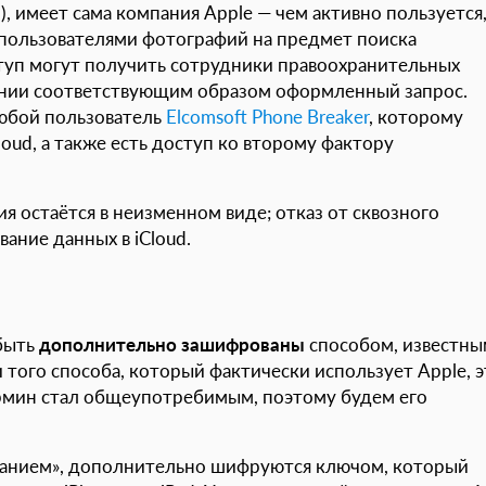
 имеет сама компания Apple — чем активно пользуется
 пользователями фотографий на предмет поиска
ступ могут получить сотрудники правоохранительных
ании соответствующим образом оформленный запрос.
юбой пользователь
Elcomsoft Phone Breaker
, которому
loud, а также есть доступ ко второму фактору
я остаётся в неизменном виде; отказ от сквозного
ание данных в iCloud.
быть
дополнительно зашифрованы
способом, известны
 того способа, который фактически использует Apple, э
ермин стал общеупотребимым, поэтому будем его
анием», дополнительно шифруются ключом, который