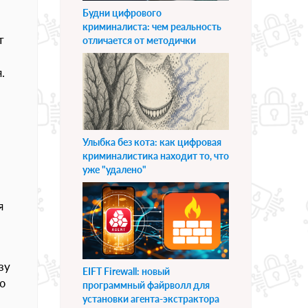
Будни цифрового
криминалиста: чем реальность
т
отличается от методички
.
Улыбка без кота: как цифровая
криминалистика находит то, что
уже "удалено"
я
зу
EIFT Firewall: новый
ю
программный файрволл для
установки агента-экстрактора