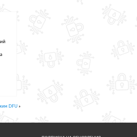
пий
а
ежим DFU
»