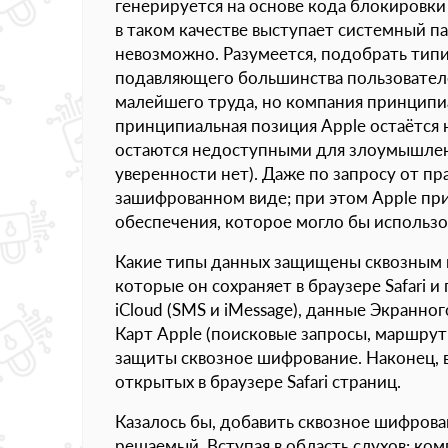
генерируется на основе кода блокировки
в таком качестве выступает системный п
невозможно. Разумеется, подобрать тип
подавляющего большинства пользователей
малейшего труда, но компания принципиал
принципиальная позиция Apple остаётс
остаются недоступными для злоумышленн
уверенности нет). Даже по запросу от п
зашифрованном виде; при этом Apple пр
обеспечения, которое могло бы использо
Какие типы данных защищены сквозным ш
которые он сохраняет в браузере Safari
iCloud (SMS и iMessage), данные Экранн
Карт Apple (поисковые запросы, маршру
защиты сквозное шифрование. Наконец, в 
открытых в браузере Safari страниц.
Казалось бы, добавить сквозное шифрова
решаемый. Вступая в область слухов: ко