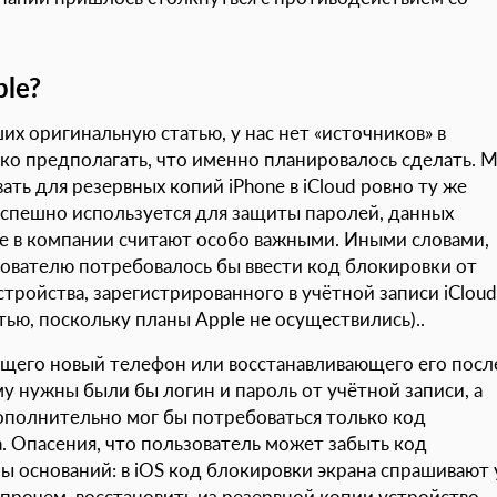
le?
их оригинальную статью, у нас нет «источников» в
ко предполагать, что именно планировалось сделать. 
ать для резервных копий iPhone в iCloud ровно ту же
успешно используется для защиты паролей, данных
ые в компании считают особо важными. Иными словами,
ователю потребовалось бы ввести код блокировки от
тройства, зарегистрированного в учётной записи iClou
ью, поскольку планы Apple не осуществились)..
ющего новый телефон или восстанавливающего его посл
у нужны были бы логин и пароль от учётной записи, а
ополнительно мог бы потребоваться только код
а. Опасения, что пользователь может забыть код
ы оснований: в iOS код блокировки экрана спрашивают 
Впрочем, восстановить из резервной копии устройство,