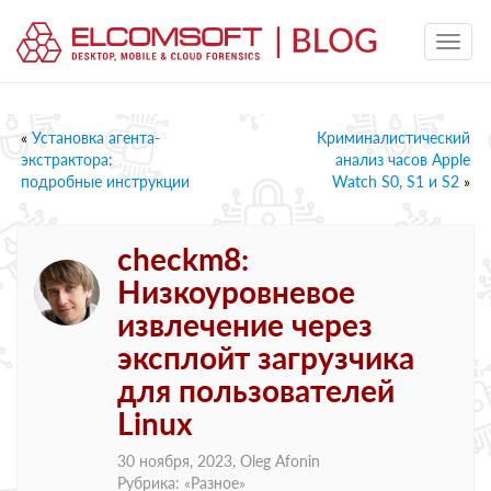
«
Установка агента-
Криминалистический
экстрактора:
анализ часов Apple
подробные инструкции
Watch S0, S1 и S2
»
checkm8:
Низкоуровневое
извлечение через
эксплойт загрузчика
для пользователей
Linux
30 ноября, 2023,
Oleg Afonin
Рубрика: «
Разное
»