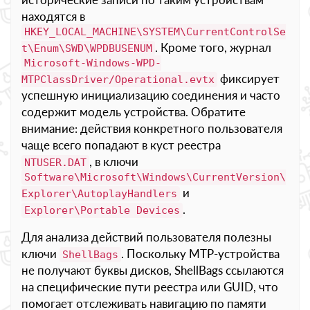
находятся в
HKEY_LOCAL_MACHINE\SYSTEM\CurrentControlSe
. Кроме того, журнал
t\Enum\SWD\WPDBUSENUM
Microsoft-Windows-WPD-
фиксирует
MTPClassDriver/Operational.evtx
успешную инициализацию соединения и часто
содержит модель устройства. Обратите
внимание: действия конкретного пользователя
чаще всего попадают в куст реестра
, в ключи
NTUSER.DAT
Software\Microsoft\Windows\CurrentVersion\
и
Explorer\AutoplayHandlers
.
Explorer\Portable Devices
Для анализа действий пользователя полезны
ключи
. Поскольку MTP-устройства
ShellBags
не получают буквы дисков, ShellBags ссылаются
на специфические пути реестра или GUID, что
помогает отслеживать навигацию по памяти