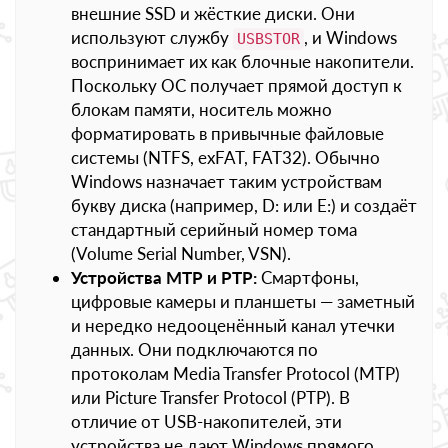
внешние SSD и жёсткие диски. Они
используют службу
, и Windows
USBSTOR
воспринимает их как блочные накопители.
Поскольку ОС получает прямой доступ к
блокам памяти, носитель можно
форматировать в привычные файловые
системы (NTFS, exFAT, FAT32). Обычно
Windows назначает таким устройствам
букву диска (например, D: или E:) и создаёт
стандартный серийный номер тома
(Volume Serial Number, VSN).
Устройства MTP и PTP:
Смартфоны,
цифровые камеры и планшеты — заметный
и нередко недооценённый канал утечки
данных. Они подключаются по
протоколам Media Transfer Protocol (MTP)
или Picture Transfer Protocol (PTP). В
отличие от USB-накопителей, эти
устройства не дают Windows прямого