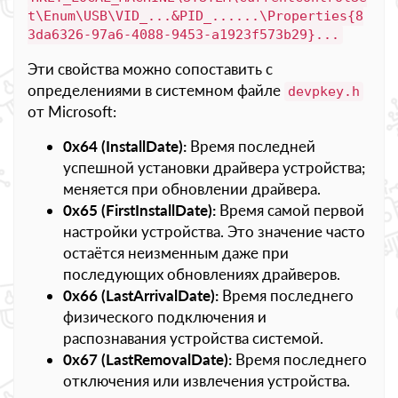
t\Enum\USB\VID_...&PID_......\Properties{8
3da6326-97a6-4088-9453-a1923f573b29}...
Эти свойства можно сопоставить с
определениями в системном файле
devpkey.h
от Microsoft:
0x64 (InstallDate):
Время последней
успешной установки драйвера устройства;
меняется при обновлении драйвера.
0x65 (FirstInstallDate):
Время самой первой
настройки устройства. Это значение часто
остаётся неизменным даже при
последующих обновлениях драйверов.
0x66 (LastArrivalDate):
Время последнего
физического подключения и
распознавания устройства системой.
0x67 (LastRemovalDate):
Время последнего
отключения или извлечения устройства.