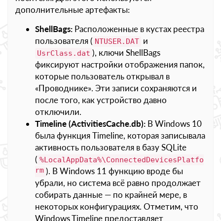
дополнительные артефакты:
ShellBags:
Расположенные в кустах реестра
пользователя (
и
NTUSER.DAT
), ключи ShellBags
UsrClass.dat
фиксируют настройки отображения папок,
которые пользователь открывал в
«Проводнике». Эти записи сохраняются и
после того, как устройство давно
отключили.
Timeline (ActivitiesCache.db):
В Windows 10
была функция Timeline, которая записывала
активность пользователя в базу SQLite
(
%LocalAppData%\ConnectedDevicesPlatfo
rm
). В Windows 11 функцию вроде бы
убрали, но система всё равно продолжает
собирать данные — по крайней мере, в
некоторых конфигурациях. Отметим, что
Windows Timeline предоставляет