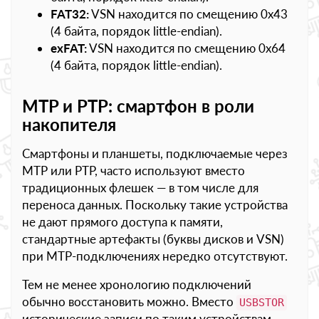
FAT32:
VSN находится по смещению 0x43
(4 байта, порядок little-endian).
exFAT:
VSN находится по смещению 0x64
(4 байта, порядок little-endian).
MTP и PTP: смартфон в роли
накопителя
Смартфоны и планшеты, подключаемые через
MTP или PTP, часто используют вместо
традиционных флешек — в том числе для
переноса данных. Поскольку такие устройства
не дают прямого доступа к памяти,
стандартные артефакты (буквы дисков и VSN)
при MTP-подключениях нередко отсутствуют.
Тем не менее хронологию подключений
обычно восстановить можно. Вместо
USBSTOR
исторические записи по таким устройствам