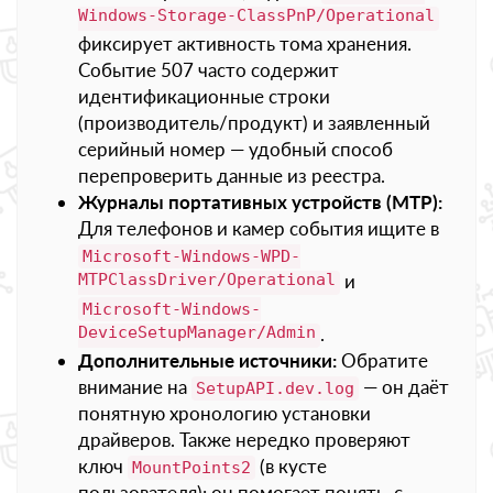
Windows-Storage-ClassPnP/Operational
фиксирует активность тома хранения.
Событие 507 часто содержит
идентификационные строки
(производитель/продукт) и заявленный
серийный номер — удобный способ
перепроверить данные из реестра.
Журналы портативных устройств (MTP):
Для телефонов и камер события ищите в
Microsoft-Windows-WPD-
MTPClassDriver/Operational
и
Microsoft-Windows-
DeviceSetupManager/Admin
.
Дополнительные источники:
Обратите
внимание на
— он даёт
SetupAPI.dev.log
понятную хронологию установки
драйверов. Также нередко проверяют
ключ
(в кусте
MountPoints2
пользователя): он помогает понять, с