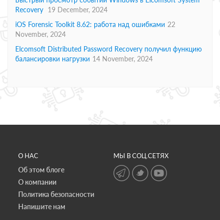
Recovery
19 December, 2024
iOS Forensic Toolkit 8.62: работа над ошибками
22
November, 2024
Elcomsoft Distributed Password Recovery получил функцию
балансировки нагрузки
14 November, 2024
О НАС
МЫ В СОЦ.СЕТЯХ
Об этом блоге
О компании
Политика безопасности
Напишите нам