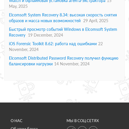
Watch и офлайновая установка агента-экстрактора
15
May, 2025
Elcomsoft System Recovery 8.34: высокая скорость снятия
образов и масса новых возможностей
29 April, 2025
Быстрый просмотр событий Windows в Elcomsoft System
Recovery
19 December, 2024
iOS Forensic Toolkit 8.62: работа над ошибками
22
November, 2024
Elcomsoft Distributed Password Recovery получил функцию
балансировки нагрузки
14 November, 2024
О НАС
МЫ В СОЦ.СЕТЯХ
Об этом блоге