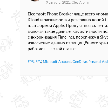
9 августа, 2021,
Oleg Afonin
Elcomsoft Phone Breaker чаще всего упом
iCloud и расшифровки резервных копий i
платформой Apple. Продукт позволяет из
включая такие данные, как активности по
синхронизация Timeline), переписку в Sk
извлечение данных из защищённого хранили
работает — в этой статье.
EPB
,
EPV
,
Microsoft Account
,
OneDrive
,
Personal Vaul