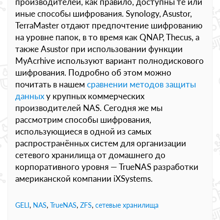
производителей, как правило, доступны те или
иные способы шифрования. Synology, Asustor,
TerraMaster отдают предпочтение шифрованию
на уровне папок, в то время как QNAP, Thecus, а
также Asustor при использовании функции
MyAcrhive используют вариант полнодискового
шифрования. Подробно об этом можно
почитать в нашем
сравнении методов защиты
данных
у крупных коммерческих
производителей NAS. Сегодня же мы
рассмотрим способы шифрования,
использующиеся в одной из самых
распространённых систем для организации
сетевого хранилища от домашнего до
корпоративного уровня — TrueNAS разработки
американской компании iXSystems.
GELI
,
NAS
,
TrueNAS
,
ZFS
,
сетевые хранилища