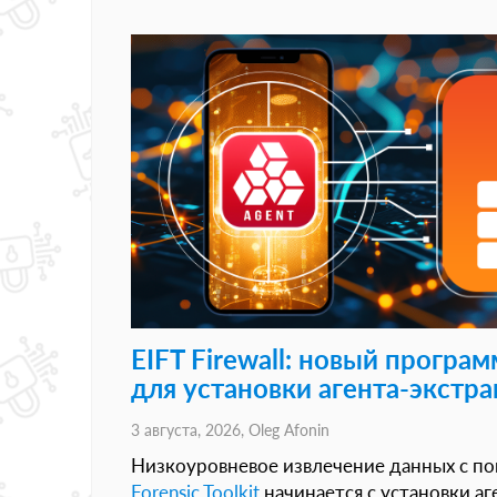
EIFT Firewall: новый прогр
для установки агента-экстра
3 августа, 2026,
Oleg Afonin
Низкоуровневое извлечение данных с 
Forensic Toolkit
начинается с установки аг