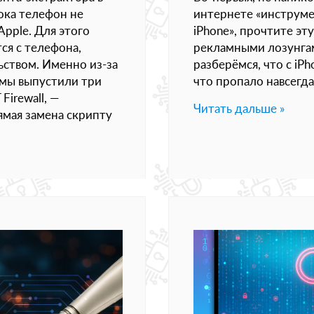
пока телефон не
интернете «инструме
Apple. Для этого
iPhone», прочтите эту
ся с телефона,
рекламными лозунгам
ством. Именно из-за
разберёмся, что с iP
 мы выпустили три
что пропало навсегда
Firewall, —
Читать дальше »
мая замена скрипту