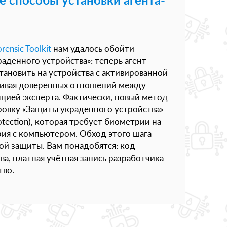
n
rensic Toolkit
нам удалось обойти
аденного устройства»: теперь агент-
тановить на устройства с активированной
ливая доверенных отношений между
нцией эксперта. Фактически, новый метод
овку «Защиты украденного устройства»
rotection), которая требует биометрии на
рия с компьютером. Обход этого шага
мой защиты. Вам понадобятся: код
а, платная учётная запись разработчика
тво.