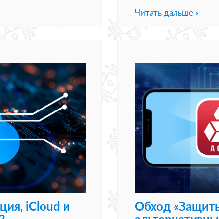
Читать дальше »
ия, iCloud и
Обход «Защиты
3
альтернативны