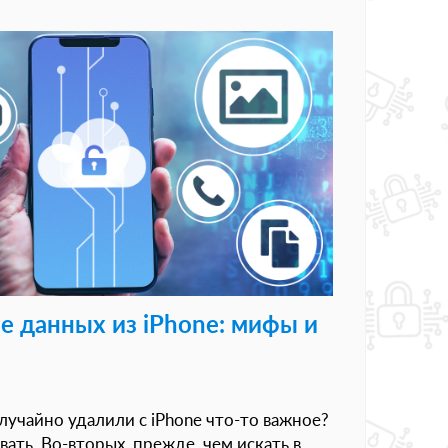
е данных из iPhone: мифы и
n
случайно удалили с iPhone что-то важное?
вать. Во-вторых, прежде, чем искать в