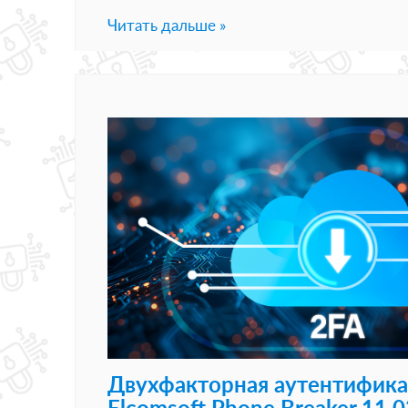
Читать дальше »
Двухфакторная аутентификац
Elcomsoft Phone Breaker 11.0