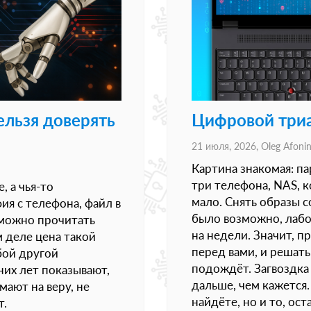
льзя доверять
Цифровой триа
21 июля, 2026,
Oleg Afoni
Картина знакомая: па
три телефона, NAS, 
, а чья-то
мало. Снять образы с
ия с телефона, файл в
было возможно, лабо
 можно прочитать
на недели. Значит, п
 деле цена такой
перед вами, и решать,
бой другой
подождёт. Загвоздка 
них лет показывают,
дальше, чем кажется.
мают на веру, не
найдёте, но и то, ос
т.