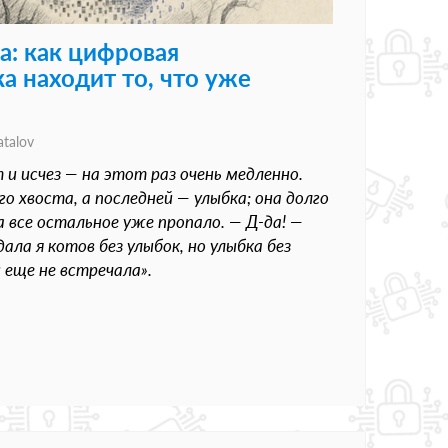
а: как цифровая
а находит то, что уже
atalov
 и исчез — на этот раз очень медленно.
го хвоста, а последней — улыбка; она долго
да все остальное уже пропало. — Д-да! —
ала я котов без улыбок, но улыбка без
и еще не встречала».