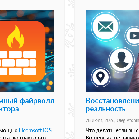
аммный файрволл
Восстановлени
ктора
реальность
28 июля, 2026,
Oleg Afoni
помощью
Elcomsoft iOS
Что делать, если вы 
ента-экстрактора в
Во-первых, не панико