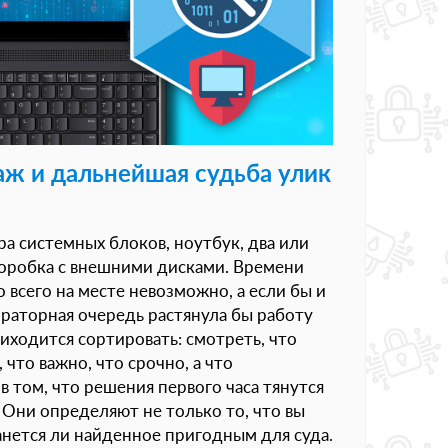
ж и дальнейшая судьба улик
n
ра системных блоков, ноутбук, два или
коробка с внешними дисками. Времени
о всего на месте невозможно, а если бы и
раторная очередь растянула бы работу
риходится сортировать: смотреть, что
 что важно, что срочно, а что
в том, что решения первого часа тянутся
 Они определяют не только то, что вы
танется ли найденное пригодным для суда.