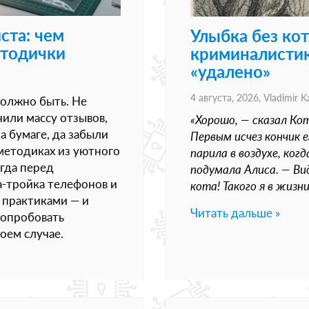
ста: чем
Улыбка без кот
етодички
криминалистик
«удалено»
4 августа, 2026,
Vladimir K
должно быть. Не
чили массу отзывов,
«Хорошо, — сказал Кот
а бумаге, да забыли
Первым исчез кончик е
 методиках из уютного
парила в воздухе, ког
огда перед
подумала Алиса. — Вид
а-тройка телефонов и
кота! Такого я в жизн
с практиками — и
Читать дальше »
попробовать
коем случае.