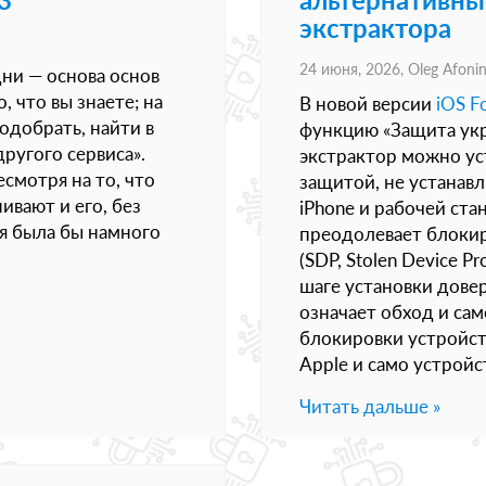
экстрактора
24 июня, 2026,
Oleg Afoni
ни — основа основ
, что вы знаете; на
В новой версии
iOS Fo
одобрать, найти в
функцию «Защита укр
ругого сервиса».
экстрактор можно ус
есмотря на то, что
защитой, не устанав
вают и его, без
iPhone и рабочей ста
я была бы намного
преодолевает блокир
(SDP, Stolen Device P
шаге установки дове
означает обход и са
блокировки устройств
Apple и само устройс
Читать дальше »