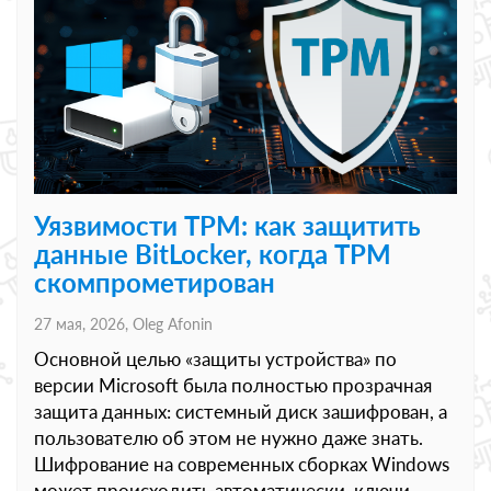
Уязвимости TPM: как защитить
данные BitLocker, когда TPM
скомпрометирован
27 мая, 2026,
Oleg Afonin
Основной целью «защиты устройства» по
версии Microsoft была полностью прозрачная
защита данных: системный диск зашифрован, а
пользователю об этом не нужно даже знать.
Шифрование на современных сборках Windows
может происходить автоматически, ключи