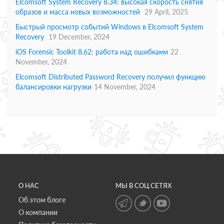
Elcomsoft System Recovery 8.34: высокая скорость снятия
образов и масса новых возможностей
29 April, 2025
Быстрый просмотр событий Windows в Elcomsoft System
Recovery
19 December, 2024
iOS Forensic Toolkit 8.62: работа над ошибками
22
November, 2024
Elcomsoft Distributed Password Recovery получил функцию
балансировки нагрузки
14 November, 2024
О НАС
МЫ В СОЦ.СЕТЯХ
Об этом блоге
О компании