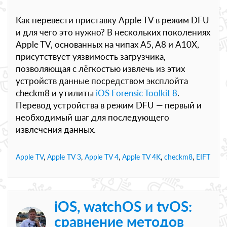
Как перевести приставку Apple TV в режим DFU
и для чего это нужно? В нескольких поколениях
Apple TV, основанных на чипах A5, A8 и A10X,
присутствует уязвимость загрузчика,
позволяющая с лёгкостью извлечь из этих
устройств данные посредством эксплойта
checkm8 и утилиты
iOS Forensic Toolkit 8
.
Перевод устройства в режим DFU — первый и
необходимый шаг для последующего
извлечения данных.
Apple TV
,
Apple TV 3
,
Apple TV 4
,
Apple TV 4K
,
checkm8
,
EIFT
iOS, watchOS и tvOS:
сравнение методов