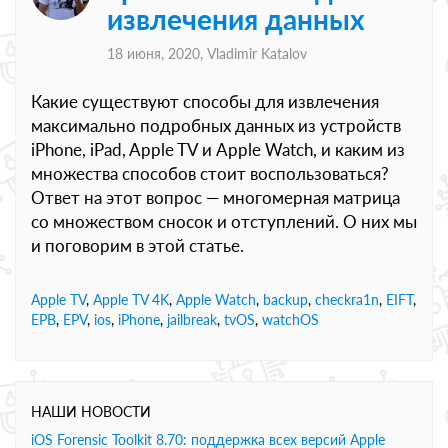
извлечения данных
18 июня, 2020,
Vladimir Katalov
Какие существуют способы для извлечения
максимально подробных данных из устройств
iPhone, iPad, Apple TV и Apple Watch, и каким из
множества способов стоит воспользоваться?
Ответ на этот вопрос — многомерная матрица
со множеством сносок и отступлений. О них мы
и поговорим в этой статье.
Apple TV
,
Apple TV 4K
,
Apple Watch
,
backup
,
checkra1n
,
EIFT
,
EPB
,
EPV
,
ios
,
iPhone
,
jailbreak
,
tvOS
,
watchOS
НАШИ НОВОСТИ
iOS Forensic Toolkit 8.70: поддержка всех версий Apple