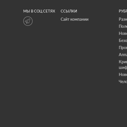
МЫ В СОЦ.СЕТЯХ
ССЫЛКИ
РУБ
Сайт компании
Раз
Пол
Нов
Без
Про
Апп
Кри
шиф
Нов
Чело