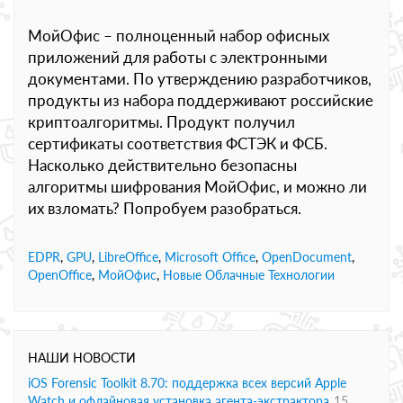
МойОфис – полноценный набор офисных
приложений для работы с электронными
документами. По утверждению разработчиков,
продукты из набора поддерживают российские
криптоалгоритмы. Продукт получил
сертификаты соответствия ФСТЭК и ФСБ.
Насколько действительно безопасны
алгоритмы шифрования МойОфис, и можно ли
их взломать? Попробуем разобраться.
EDPR
,
GPU
,
LibreOffice
,
Microsoft Office
,
OpenDocument
,
OpenOffice
,
МойОфис
,
Новые Облачные Технологии
НАШИ НОВОСТИ
iOS Forensic Toolkit 8.70: поддержка всех версий Apple
Watch и офлайновая установка агента-экстрактора
15