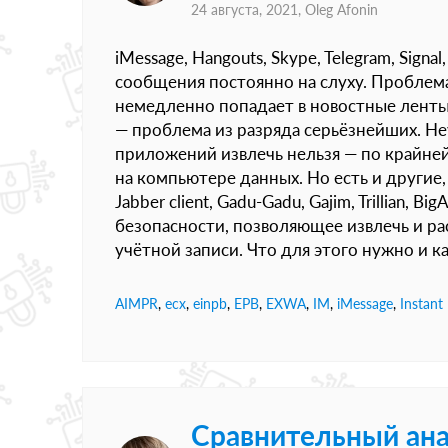
24 августа, 2021,
Oleg Afonin
iMessage, Hangouts, Skype, Telegram, Sig
сообщения постоянно на слуху. Проблем
немедленно попадает в новостные ленты
— проблема из разряда серьёзнейших. Не
приложений извлечь нельзя — по крайней
на компьютере данных. Но есть и другие, 
Jabber client, Gadu-Gadu, Gajim, Trillian, 
безопасности, позволяющее извлечь и р
учётной записи. Что для этого нужно и к
AIMPR
,
ecx
,
einpb
,
EPB
,
EXWA
,
IM
,
iMessage
,
Instant
Сравнительный ана