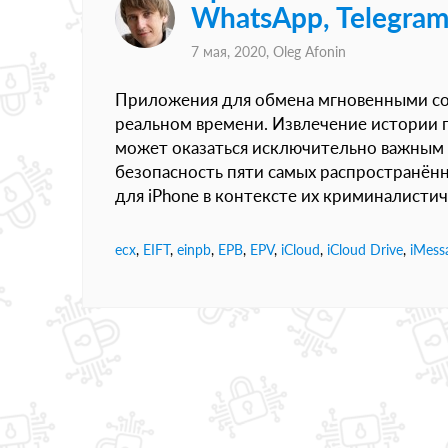
WhatsApp, Telegram,
7 мая, 2020,
Oleg Afonin
Приложения для обмена мгновенными со
реальном времени. Извлечение истории 
может оказаться исключительно важным в
безопасность пяти самых распространё
для iPhone в контексте их криминалистич
ecx
,
EIFT
,
einpb
,
EPB
,
EPV
,
iCloud
,
iCloud Drive
,
iMess