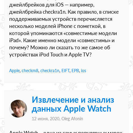
джейлбрейков для iOS — например,
джейлбрейка checkra1n. Как правило, в списке
поддерживаемых устройств перечисляется
несколько моделей iPhone с пометкой, в
которой упоминаются «совместимые модели
iPad». Какие именно модели «совместимы» и
почему? Можно ли сказать то же самое об
устройствах iPod Touch и Apple TV?
Apple
,
checkm8
,
checkra1n
,
EIFT
,
EPB
,
ios
Извлечение и анализ
данных Apple Watch
12 июня, 2020,
Oleg Afonin
Apple Watch – одна из самых популярных марок